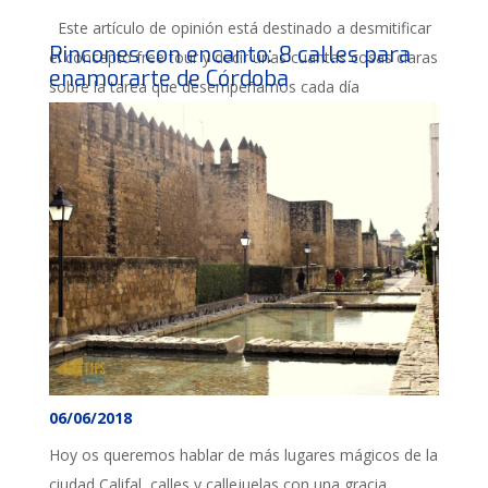
Este artículo de opinión está destinado a desmitificar
Rincones con encanto: 8 calles para
el concepto free tour y decir unas cuantas cosas claras
enamorarte de Córdoba
sobre la tarea que desempeñamos cada día
06/06/2018
Hoy os queremos hablar de más lugares mágicos de la
ciudad Califal, calles y callejuelas con una gracia