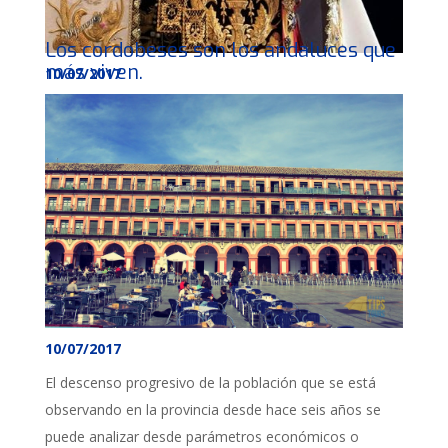
Los cordobeses son los andaluces que
más viven.
10/07/2017
PUERTA NUEVA Fiestas carmelitanas Continúa en la
parroquia del Carmen de Puerta Nueva la novena a la
Virgen del Carmen que se prolongará hasta el 15 de
julio comenzando a las
10/07/2017
El descenso progresivo de la población que se está
observando en la provincia desde hace seis años se
puede analizar desde parámetros económicos o