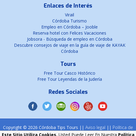
Enlaces de Interés
Virail
Córdoba Turismo
Empleo en Córdoba – Jooble
Reserva hotel con Felices Vacaciones
Jobsora - Búsqueda de empleo en Córdoba
Descubre consejos de viaje en la guía de viaje de KAYAK
Córdoba
Tours
Free Tour Casco Histórico
Free Tour Leyendas de la Judería
Redes Sociales
Copyright © 2026 Córdoba Tips Tours ||
Aviso legal
||
Política de
cookies
Este Sitio Utiliza Cookies.
Usted Puede Leer En Nuestra
Política