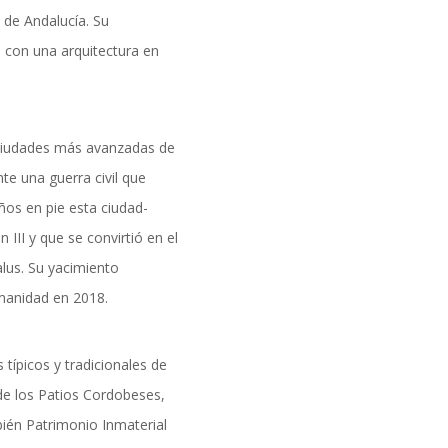
formación
 de Andalucía. Su
a con una arquitectura en
 ciudades más avanzadas de
e una guerra civil que
ños en pie esta ciudad-
III y que se convirtió en el
alus. Su yacimiento
manidad en 2018.
 típicos y tradicionales de
e los Patios Cordobeses,
bién Patrimonio Inmaterial