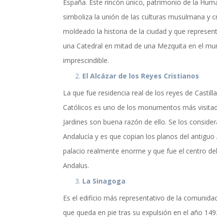
actualidad de Cordoba en nuestro espacio de in
España. Este rincón único, patrimonio de la Hum
simboliza la unión de las culturas musulmana y c
moldeado la historia de la ciudad y que represent
una Catedral en mitad de una Mezquita en el m
imprescindible.
El Alcázar de los Reyes Cristianos
La que fue residencia real de los reyes de Castil
Católicos es uno de los monumentos más visitado
Jardines son buena razón de ello. Se los conside
Andalucía y es que copian los planos del antigu
palacio realmente enorme y que fue el centro del
Andalus.
La Sinagoga
TICIAS Y ACTUALI
Es el edificio más representativo de la comunida
que queda en pie tras su expulsión en el año 149