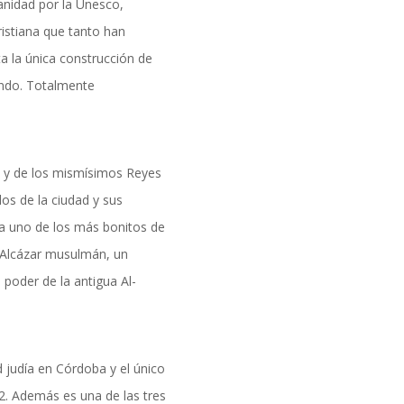
formación
anidad por la Unesco,
ristiana que tanto han
a la única construcción de
undo. Totalmente
la y de los mismísimos Reyes
s de la ciudad y sus
ra uno de los más bonitos de
o Alcázar musulmán, un
 poder de la antigua Al-
DAD
d judía en Córdoba y el único
2. Además es una de las tres