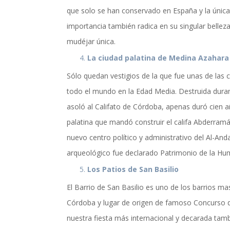
actualidad de Cordoba en nuestro espacio de in
que solo se han conservado en España y la única
importancia también radica en su singular bellez
mudéjar única.
La ciudad palatina de Medina Azahara
Sólo quedan vestigios de la que fue unas de las
todo el mundo en la Edad Media. Destruida durant
asoló al Califato de Córdoba, apenas duró cien a
palatina que mandó construir el califa Abderramán 
nuevo centro político y administrativo del Al-And
arqueológico fue declarado Patrimonio de la Hu
Los Patios de San Basilio
El Barrio de San Basilio es uno de los barrios mas
Córdoba y lugar de origen de famoso Concurso d
nuestra fiesta más internacional y decarada tam