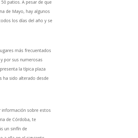
50 patios. A pesar de que
cena de Mayo, hay algunos
todos los días del año y se
lugares más frecuentados
n y por sus numerosas
presenta la típica plaza
as ha sido alterado desde
 información sobre estos
ria de Córdoba, te
 un sinfín de
 a ella en el siguiente