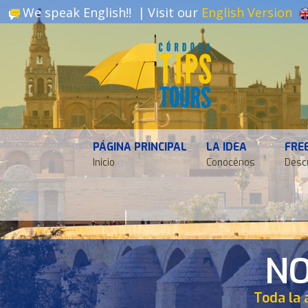
We speak English!! |
Visit our
English Version
PÁGINA PRINCIPAL
LA IDEA
FRE
Inicio
Conócenos
Desc
NO
Toda la 