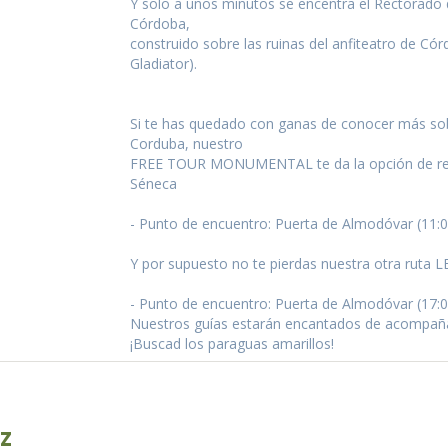
Y solo a unos minutos se encentra el Rectorado 
Córdoba,
construido sobre las ruinas del anfiteatro de Cór
Gladiator).
Si te has quedado con ganas de conocer más sob
Corduba, nuestro
FREE TOUR MONUMENTAL te da la opción de reu
Séneca
- Punto de encuentro: Puerta de Almodóvar (11:00
Y por supuesto no te pierdas nuestra otra rut
- Punto de encuentro: Puerta de Almodóvar (17:00
Nuestros guías estarán encantados de acompaña
¡Buscad los paraguas amarillos!
z