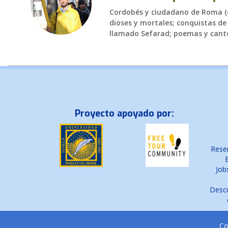
Cordobés y ciudadano de Roma (q
dioses y mortales; conquistas de 
llamado Sefarad; poemas y canto
Proyecto apoyado por:
Reser
Job
Descu
Co