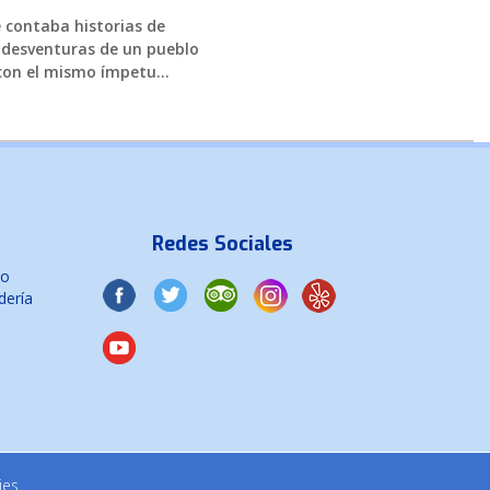
 contaba historias de
; desventuras de un pueblo
on el mismo ímpetu...
Redes Sociales
co
dería
ies