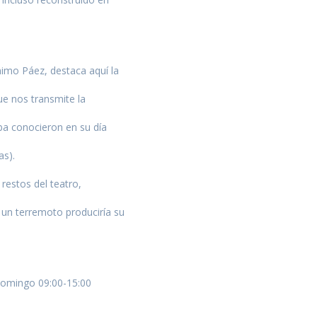
nimo Páez, destaca aquí la
ue nos transmite la
ba conocieron en su día
as).
restos del teatro,
o un terremoto produciría su
Domingo 09:00-15:00