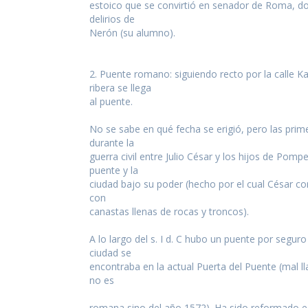
estoico que se convirtió en senador de Roma, do
actualidad de Cordoba en nuestro espacio de in
delirios de
Nerón (su alumno).
2. Puente romano: siguiendo recto por la calle Ka
ribera se llega
al puente.
No se sabe en qué fecha se erigió, pero las prim
durante la
guerra civil entre Julio César y los hijos de Pompe
puente y la
ciudad bajo su poder (hecho por el cual César c
con
canastas llenas de rocas y troncos).
A lo largo del s. I d. C hubo un puente por seguro
ciudad se
encontraba en la actual Puerta del Puente (mal l
no es
romana sino del año 1572). Ha sido reformado e 