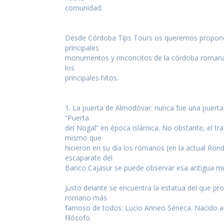
actualidad de Cordoba en nuestro espacio de in
comunidad.
Desde Córdoba Tips Tours os queremos proponer 
principales
monumentos y rinconcitos de la córdoba romana,
los
principales hitos.
1. La puerta de Almodóvar: nunca fue una puert
“Puerta
del Nogal” en época islámica. No obstante, el tra
mismo que
hicieron en su día los romanos (en la actual Ronda
escaparate del
Banco Cajasur se puede observar esa antigua mu
Justo delante se encuentra la estatua del que p
romano más
TICIAS Y ACTUALI
famoso de todos: Lucio Anneo Séneca. Nacido a fin
filósofo