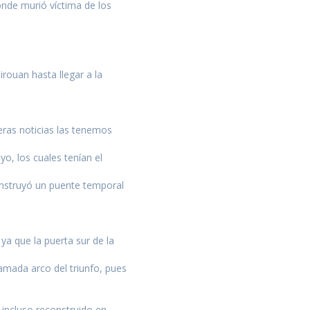
nde murió víctima de los
formación
irouan hasta llegar a la
eras noticias las tenemos
yo, los cuales tenían el
onstruyó un puente temporal
 ya que la puerta sur de la
lamada arco del triunfo, pues
incluso reconstruido en