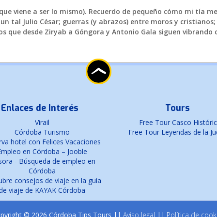
ue viene a ser lo mismo). Recuerdo de pequeño cómo mi tía me
un tal Julio César; guerras (y abrazos) entre moros y cristianos
s que desde Ziryab a Góngora y Antonio Gala siguen vibrando c
Enlaces de Interés
Tours
Virail
Free Tour Casco Históri
Córdoba Turismo
Free Tour Leyendas de la Ju
va hotel con Felices Vacaciones
Empleo en Córdoba – Jooble
sora - Búsqueda de empleo en
Córdoba
bre consejos de viaje en la guía
de viaje de KAYAK Córdoba
pyright © 2026 Córdoba Tips Tours ||
Aviso legal
||
Política de cook