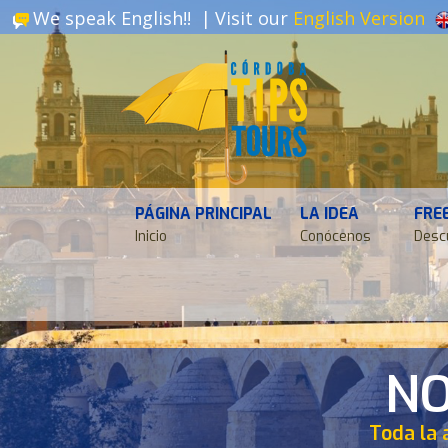
We speak English!! |
Visit our
English Version
PÁGINA PRINCIPAL
LA IDEA
FRE
Inicio
Conócenos
Desc
NO
Toda la 