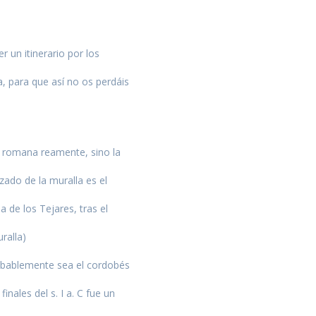
formación
un itinerario por los
 para que así no os perdáis
a romana reamente, sino la
zado de la muralla es el
 de los Tejares, tras el
ralla)
robablemente sea el cordobés
DAD
ales del s. I a. C fue un