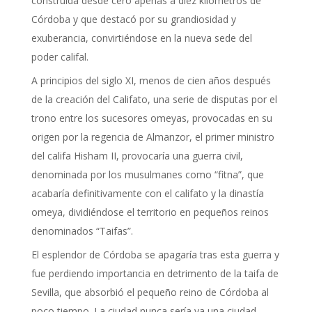
construida desde cero apenas a diez kilómetros de
Córdoba y que destacó por su grandiosidad y
exuberancia, convirtiéndose en la nueva sede del
poder califal.
A principios del siglo XI, menos de cien años después
de la creación del Califato, una serie de disputas por el
trono entre los sucesores omeyas, provocadas en su
origen por la regencia de Almanzor, el primer ministro
del califa Hisham II, provocaría una guerra civil,
denominada por los musulmanes como “fitna”, que
acabaría definitivamente con el califato y la dinastía
omeya, dividiéndose el territorio en pequeños reinos
denominados “Taifas”.
El esplendor de Córdoba se apagaría tras esta guerra y
fue perdiendo importancia en detrimento de la taifa de
Sevilla, que absorbió el pequeño reino de Córdoba al
poco tiempo. La ciudad nunca sería ya una ciudad