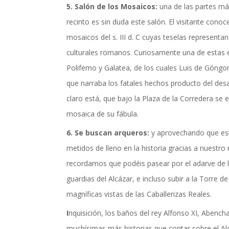
5. Salón de los Mosaicos:
una de las partes má
recinto es sin duda este salón. El visitante cono
mosaicos del s. III d. C cuyas teselas representa
culturales romanos. Curiosamente una de estas e
Polifemo y Galatea, de los cuales Luis de Góngor
que narraba los fatales hechos producto del des
claro está, que bajo la Plaza de la Corredera se 
mosaica de su fábula.
6. Se buscan arqueros:
y aprovechando que es
metidos de lleno en la historia gracias a nuest
recordamos que podéis pasear por el adarve de 
guardias del Alcázar, e incluso subir a la Torre d
magníficas vistas de las Caballerizas Reales.
I
nquisición, los baños del rey Alfonso XI, Abench
muchísimas más historias que contar sobre el Al