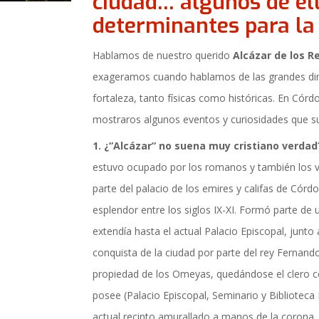
ciudad… algunos de el
actualidad de Cordoba en nuestro espacio de in
determinantes para la 
Hablamos de nuestro querido
Alcázar de los R
exageramos cuando hablamos de las grandes di
fortaleza, tanto físicas como históricas. En Có
mostraros algunos eventos y curiosidades que suc
1. ¿”Alcázar” no suena muy cristiano verdad
estuvo ocupado por los romanos y también los vi
parte del palacio de los emires y califas de Cór
esplendor entre los siglos IX-XI. Formó parte de u
extendía hasta el actual Palacio Episcopal, junto 
conquista de la ciudad por parte del rey Fernando 
propiedad de los Omeyas, quedándose el clero c
TICIAS Y ACTUALI
posee (Palacio Episcopal, Seminario y Biblioteca
actual recinto amurallado a manos de la corona.