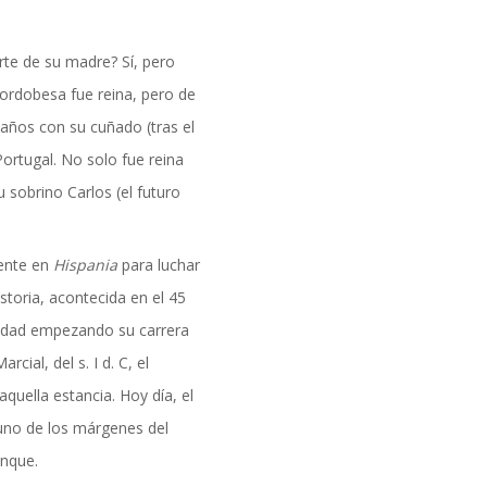
rte de su madre? Sí, pero
cordobesa fue reina, pero de
años con su cuñado (tras el
ortugal. No solo fue reina
 sobrino Carlos (el futuro
sente en
Hispania
para luchar
storia, acontecida en el 45
ciudad empezando su carrera
ial, del s. I d. C, el
quella estancia. Hoy día, el
uno de los márgenes del
anque.