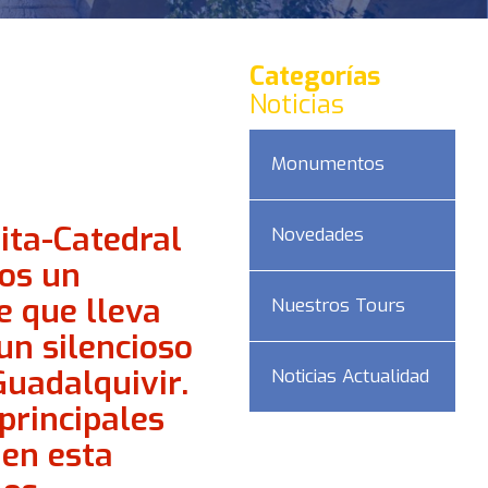
Categorías
Noticias
Monumentos
ita-Catedral
Novedades
os un
 que lleva
Nuestros Tours
un silencioso
Guadalquivir.
Noticias Actualidad
principales
DAD
 en esta