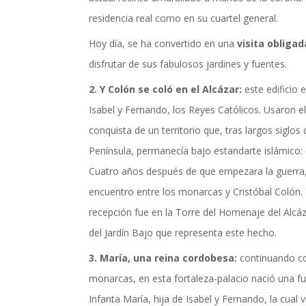
actualidad de Cordoba en nuestro espacio de in
residencia real como en su cuartel general.
Hoy día, se ha convertido en una
visita obligad
disfrutar de sus fabulosos jardines y fuentes.
2. Y Colón se coló en el Alcázar:
este edificio 
Isabel y Fernando, los Reyes Católicos. Usaron el 
conquista de un territorio que, tras largos siglos
Península, permanecía bajo estandarte islámico: 
Cuatro años después de que empezara la guerra, 
encuentro entre los monarcas y Cristóbal Colón. Y
recepción fue en la Torre del Homenaje del Alcá
del Jardín Bajo que representa este hecho.
3. María, una reina cordobesa:
continuando con
monarcas, en esta fortaleza-palacio nació una fut
Infanta María, hija de Isabel y Fernando, la cual