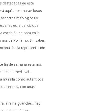
s destacadas de este
cerá aquí unos maravillosos
n aspectos mitológicos y
scenas es la del cíclope
a escribió una obra en la
amor de Polifemo. Sin saber,
encontraba la representación
te fin de semana estamos
ro mercado medieval…
la muralla como auténticos
e los Leones, con unas
ara la reina guanche… hay
cázar de los Reyes