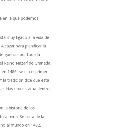
formación
a
en la que podemos
está muy ligado a la vida de
Alcázar para planificar la
 de guerras por toda la
el Reino Nazarí de Granada.
en 1486, se dio el primer
 la tradición dice que esta
zar. Hay una estatua dentro
 la historia de los
ura reina. Se trata de la
 vino al mundo en 1482,