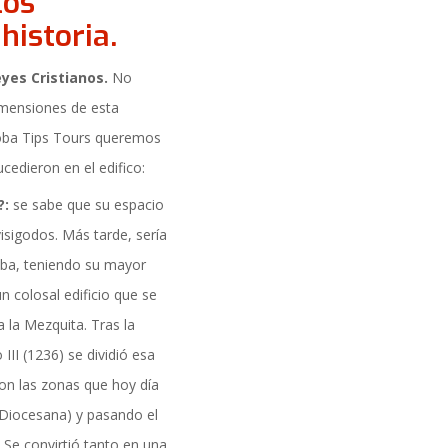
los
formación
historia.
eyes Cristianos.
No
mensiones de esta
rdoba Tips Tours queremos
edieron en el edifico:
?:
se sabe que su espacio
sigodos. Más tarde, sería
doba, teniendo su mayor
n colosal edificio que se
a la Mezquita. Tras la
III (1236) se dividió esa
on las zonas que hoy día
DAD
 Diocesana) y pasando el
 Se convirtió tanto en una