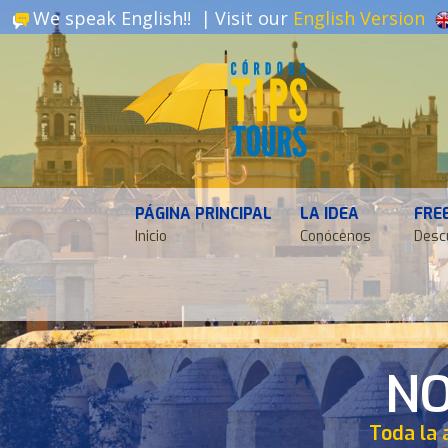
We speak English!! |
Visit our
English Version
PÁGINA PRINCIPAL
LA IDEA
FRE
Inicio
Conócenos
Desc
NO
Toda la 