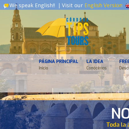
We speak English!! |
Visit our
English Version
PÁGINA PRINCIPAL
LA IDEA
FRE
Inicio
Conócenos
Desc
NO
Toda la 