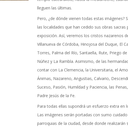
actualidad de Cordoba en nuestro espacio de in
lleguen las últimas.
Pero, ¿de dónde vienen todas estas imágenes? S
las localidades que han cedido sus obras sacras p
exposición. Así, veremos los cristos nazarenos de 
Villanueva de Córdoba, Hinojosa del Duque, El Ca
Torres, Palma del Río, Santaella, Rute, Priego de
Núñez y La Rambla. Asimismo, de las hermand
contar con La Clemencia, la Universitaria, el Amo
Ánimas, Nazareno, Angustias, Calvario, Descend
Suceso, Pasión, Humildad y Paciencia, las Penas
Padre Jesús de la Fe.
Para todas ellas supondrá un esfuerzo extra en lo
Las imágenes serán portadas con sumo cuidado y
TICIAS Y ACTUALI
parroquias de la ciudad, desde donde realizarán s