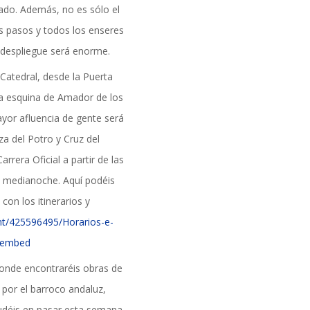
zado. Además, no es sólo el
formación
s pasos y todos los enseres
l despliegue será enorme.
 Catedral, desde la Puerta
la esquina de Amador de los
ayor afluencia de gente será
a del Potro y Cruz del
rrera Oficial a partir de las
la medianoche. Aquí podéis
on los itinerarios y
nt/425596495/Horarios-e-
m_embed
 donde encontraréis obras de
 por el barroco andaluz,
dudéis en pasar esta semana