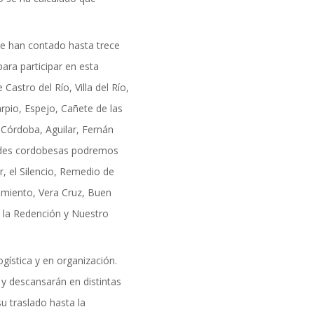
formación
e han contado hasta trece
ara participar en esta
Castro del Río, Villa del Río,
rpio, Espejo, Cañete de las
 Córdoba, Aguilar, Fernán
ades cordobesas podremos
r, el Silencio, Remedio de
imiento, Vera Cruz, Buen
, la Redención y Nuestro
gística y en organización.
 descansarán en distintas
DAD
u traslado hasta la