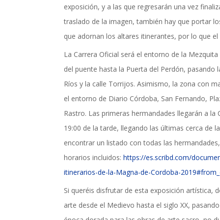
exposición, y a las que regresarán una vez finali
actualidad de Cordoba en nuestro espacio de in
traslado de la imagen, también hay que portar lo
que adornan los altares itinerantes, por lo que e
La Carrera Oficial será el entorno de la Mezquita
del puente hasta la Puerta del Perdón, pasando 
Ríos y la calle Torrijos. Asimismo, la zona con m
el entorno de Diario Córdoba, San Fernando, Plaz
Rastro. Las primeras hermandades llegarán a la Ca
19:00 de la tarde, llegando las últimas cerca de 
encontrar un listado con todas las hermandades, c
horarios incluidos:
https://es.scribd.com/docume
itinerarios-de-la-Magna-de-Cordoba-2019#fro
Si queréis disfrutar de esta exposición artística,
arte desde el Medievo hasta el siglo XX, pasando
época dorada para las obras de arte sacro, no 