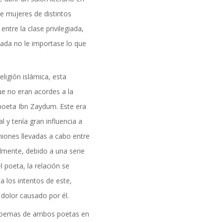
formación
e mujeres de distintos
ntre la clase privilegiada,
lada no le importase lo que
eligión islámica, esta
ue no eran acordes a la
 poeta Ibn Zaydum. Este era
 y tenía gran influencia a
uniones llevadas a cabo entre
almente, debido a una serie
 poeta, la relación se
 a los intentos de este,
dolor causado por él.
DAD
 poemas de ambos poetas en