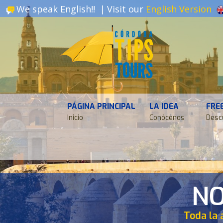
We speak English!! |
Visit our
English Version
PÁGINA PRINCIPAL
LA IDEA
FRE
Inicio
Conócenos
Desc
NO
Toda la 