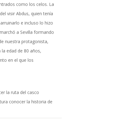
ntrados como los celos. La
formación
el visir Abdus, quien tenía
rruinarlo e incluso lo hizo
se marchó a Sevilla formando
 de nuestra protagonista,
a la edad de 80 años,
to en el que los
cer la ruta del casco
tura conocer la historia de