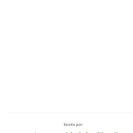
Toda la 
Escrito por: