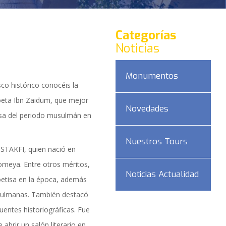
Categorías
Noticias
Monumentos
sco histórico conocéis la
poeta Ibn Zaidum, que mejor
Novedades
isa del periodo musulmán en
Nuestros Tours
TAKFI, quien nació en
 omeya. Entre otros méritos,
Noticias Actualidad
oetisa en la época, además
sulmanas. También destacó
DAD
uentes historiográficas. Fue
abrir un salón literario en