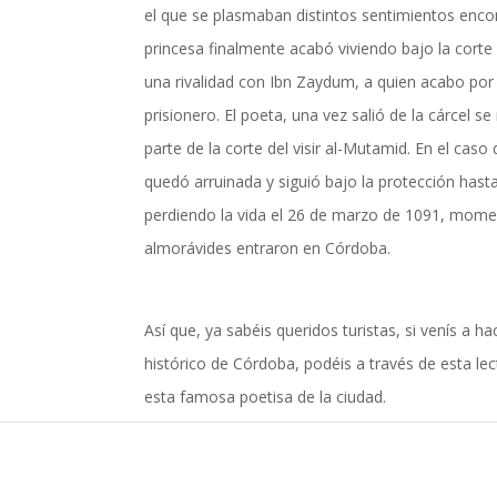
el que se plasmaban distintos sentimientos enco
actualidad de Cordoba en nuestro espacio de in
princesa finalmente acabó viviendo bajo la corte d
una rivalidad con Ibn Zaydum, a quien acabo por a
prisionero. El poeta, una vez salió de la cárcel 
parte de la corte del visir al-Mutamid. En el caso
quedó arruinada y siguió bajo la protección hast
perdiendo la vida el 26 de marzo de 1091, momen
almorávides entraron en Córdoba.
Así que, ya sabéis queridos turistas, si venís a ha
histórico de Córdoba, podéis a través de esta lec
esta famosa poetisa de la ciudad.