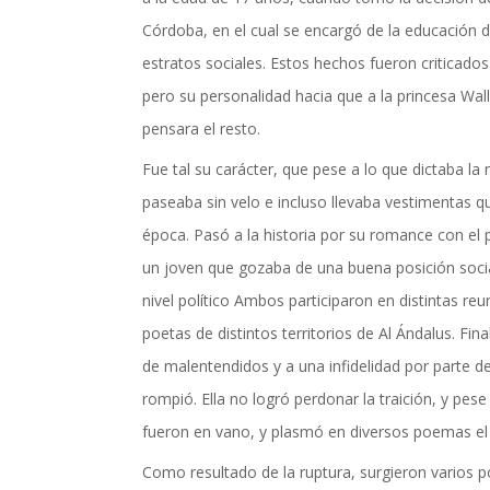
actualidad de Cordoba en nuestro espacio de in
Córdoba, en el cual se encargó de la educación d
estratos sociales. Estos hechos fueron criticados e
pero su personalidad hacia que a la princesa Wal
pensara el resto.
Fue tal su carácter, que pese a lo que dictaba la r
paseaba sin velo e incluso llevaba vestimentas q
época. Pasó a la historia por su romance con el
un joven que gozaba de una buena posición social
nivel político Ambos participaron en distintas re
poetas de distintos territorios de Al Ándalus. Fin
de malentendidos y a una infidelidad por parte del
rompió. Ella no logró perdonar la traición, y pese
fueron en vano, y plasmó en diversos poemas el 
TICIAS Y ACTUALI
Como resultado de la ruptura, surgieron varios