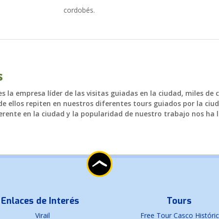
actualidad de Cordoba en nuestro espacio de in
cordobés.
s
 la empresa líder de las visitas guiadas en la ciudad, miles de 
e ellos repiten en nuestros diferentes tours guiados por la ciud
rente en la ciudad y la popularidad de nuestro trabajo nos ha l
Enlaces de Interés
Tours
Virail
Free Tour Casco Históri