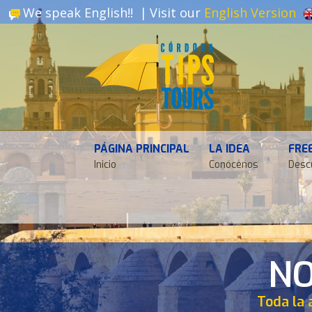
We speak English!! |
Visit our
English Version
PÁGINA PRINCIPAL
LA IDEA
FRE
Inicio
Conócenos
Desc
NO
Toda la 