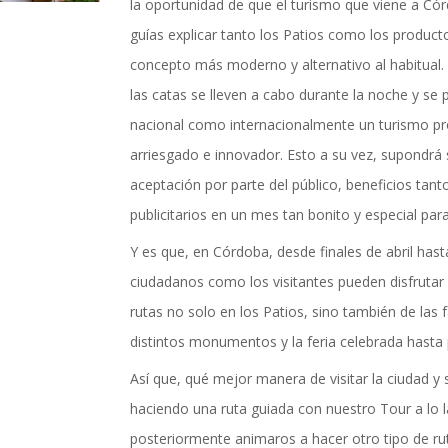
actualidad de Cordoba en nuestro espacio de in
la oportunidad de que el turismo que viene a Có
guías explicar tanto los Patios como los producto
concepto más moderno y alternativo al habitual. 
las catas se lleven a cabo durante la noche y s
nacional como internacionalmente un turismo 
arriesgado e innovador. Esto a su vez, supondrá 
aceptación por parte del público, beneficios ta
publicitarios en un mes tan bonito y especial par
Y es que, en Córdoba, desde finales de abril has
ciudadanos como los visitantes pueden disfrutar
rutas no solo en los Patios, sino también de las 
distintos monumentos y la feria celebrada hasta p
Así que, qué mejor manera de visitar la ciudad y
TICIAS Y ACTUALI
haciendo una ruta guiada con nuestro Tour a lo la
posteriormente animaros a hacer otro tipo de rut