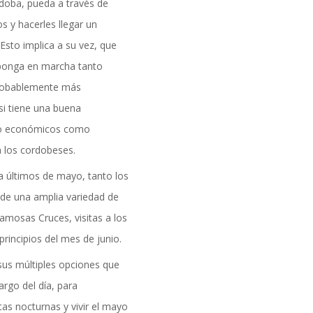
formación
rdoba, pueda a través de
s y hacerles llegar un
Esto implica a su vez, que
e ponga en marcha tanto
probablemente más
si tiene una buena
nto económicos como
a los cordobeses.
ta últimos de mayo, tanto los
 de una amplia variedad de
famosas Cruces, visitas a los
rincipios del mes de junio.
 sus múltiples opciones que
DAD
rgo del día, para
as nocturnas y vivir el mayo