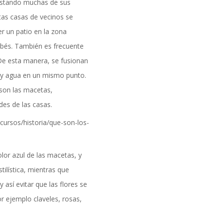
formación
 estando muchas de sus
stas casas de vecinos se
r un patio en la zona
bés. También es frecuente
De esta manera, se fusionan
z y agua en un mismo punto.
 son las macetas,
des de las casas.
lor azul de las macetas, y
tilística, mientras que
así evitar que las flores se
DAD
r ejemplo claveles, rosas,