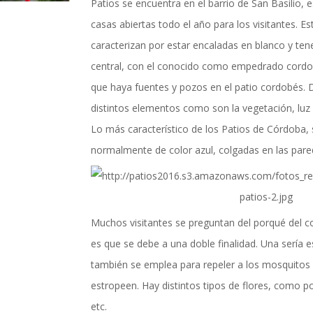
actualidad de Cordoba en nuestro espacio de in
Patios se encuentra en el barrio de San Basilio,
casas abiertas todo el año para los visitantes. E
caracterizan por estar encaladas en blanco y tene
central, con el conocido como empedrado cordo
que haya fuentes y pozos en el patio cordobés. 
distintos elementos como son la vegetación, lu
Lo más característico de los Patios de Córdoba,
normalmente de color azul, colgadas en las pare
Muchos visitantes se preguntan del porqué del co
es que se debe a una doble finalidad. Una sería es
también se emplea para repeler a los mosquitos y 
TICIAS Y ACTUALI
estropeen. Hay distintos tipos de flores, como po
etc.