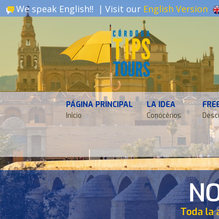
We speak English!! |
Visit our
English Version
PÁGINA PRINCIPAL
LA IDEA
FRE
Inicio
Conócenos
Desc
NO
Toda la 