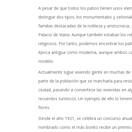
actualidad de Cordoba en nuestro espacio de in
A pesar de que todos los patios tienen unos e
distinguir dos tipos; los monumentales y señoria
familias destacadas de la nobleza y aristocracia,
Palacio de Viana. Aunque también estaban los rel
religiosos. Por tanto, podemos encontrar los pat
época antigua como moderna, aunque ambos ca
modelo.
Actualmente sigue viviendo gente en muchas de 
parte de la población que se marcharía para resid
ciudad, pasando a convertirse las viviendas en a
recuerdos turisticos. Un ejemplo de ello lo tenem
flores.
Desde el año 1921, se celebra un concurso anual 
nombrado como el más bonito recibe un premio. 