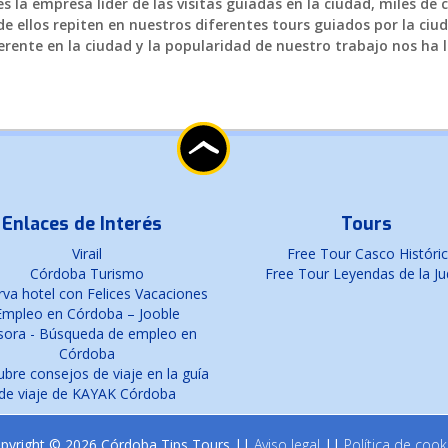
 la empresa líder de las visitas guiadas en la ciudad, miles de 
e ellos repiten en nuestros diferentes tours guiados por la ciud
rente en la ciudad y la popularidad de nuestro trabajo nos ha l
Enlaces de Interés
Tours
Virail
Free Tour Casco Históri
Córdoba Turismo
Free Tour Leyendas de la Ju
va hotel con Felices Vacaciones
Empleo en Córdoba – Jooble
sora - Búsqueda de empleo en
Córdoba
bre consejos de viaje en la guía
de viaje de KAYAK Córdoba
pyright © 2026 Córdoba Tips Tours ||
Aviso legal
||
Política de cook