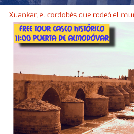
Xuankar, el cordobés que rodeó el mu
NO