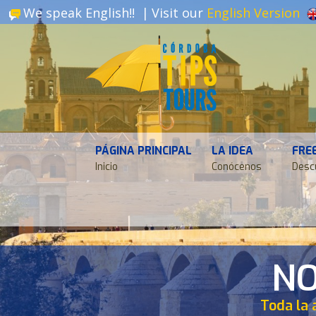
We speak English!! |
Visit our
English Version
PÁGINA PRINCIPAL
LA IDEA
FRE
Inicio
Conócenos
Desc
NO
Toda la 