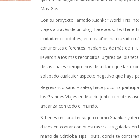
actualidad de Cordoba en nuestro espacio de in
Mas-Gas.
Con su proyecto llamado Xuankar World Trip, nos
viajes a través de un blog, Facebook, Twitter e I
ciudadano cordobés, en dos años ha cruzado má
continentes diferentes, hablamos de más de 110.
llevaron a los más recónditos lugares del planeta
de las cuales siempre nos deja claro que las expe
solapado cualquier aspecto negativo que haya po
Regresando sano y salvo, hace poco ha participa
los Grandes Viajes en Madrid junto con otros av
andanza con todo el mundo.
Si tienes un carácter viajero como Xuankar y deci
TICIAS Y ACTUALI
dudes en contar con nuestras visitas guiadas en l
mano de Córdoba Tips Tours, donde te contarem