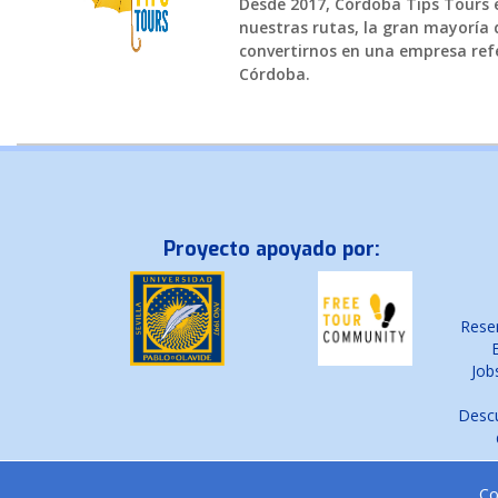
Desde 2017, Córdoba Tips Tours es
nuestras rutas, la gran mayoría d
convertirnos en una empresa refe
Córdoba.
Proyecto apoyado por:
Reser
Job
Descu
Co