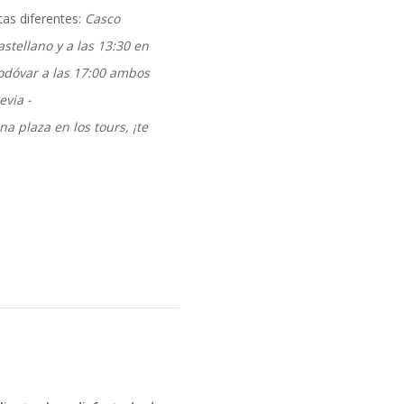
formación
as diferentes:
Casco
stellano y a las 13:30 en
odóvar a las 17:00 ambos
evia -
a plaza en los tours, ¡te