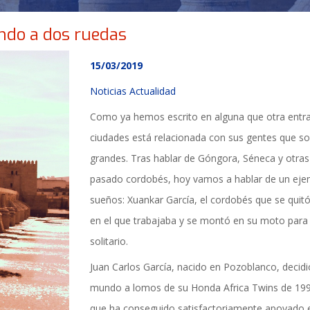
ndo a dos ruedas
15/03/2019
Noticias Actualidad
Como ya hemos escrito en alguna que otra entrad
ciudades está relacionada con sus gentes que so
grandes. Tras hablar de Góngora, Séneca y otras
pasado cordobés, hoy vamos a hablar de un ejem
sueños: Xuankar García, el cordobés que se quitó 
en el que trabajaba y se montó en su moto para 
solitario.
Juan Carlos García, nacido en Pozoblanco, decidi
TICIAS Y ACTUALI
mundo a lomos de su Honda Africa Twins de 1992
que ha conseguido satisfactoriamente apoyado en 