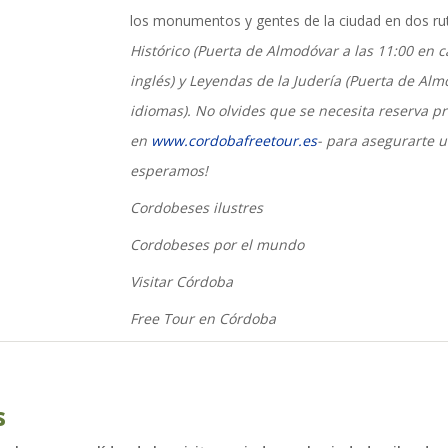
actualidad de Cordoba en nuestro espacio de in
los monumentos y gentes de la ciudad en dos rut
Histórico
(Puerta de Almodóvar a las 11:00 en ca
inglés) y
Leyendas de la Judería
(Puerta de Alm
idiomas). No olvides que se necesita reserva pr
en
www.cordobafreetour.es
- para asegurarte un
esperamos
!
Cordobeses ilustres
Cordobeses por el mundo
Visitar Córdoba
Free Tour en Córdoba
s