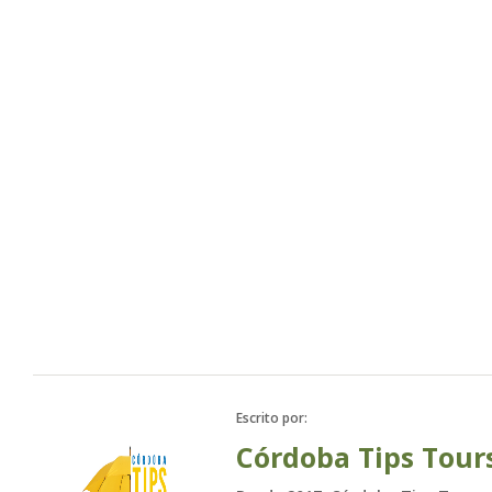
Toda la 
Escrito por:
Córdoba Tips Tour