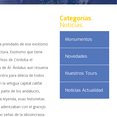
Categorías
Noticias
Monumentos
da prendado de ese exotismo
ctura. Exotismo que tiene
Novedades
 hizo de Córdoba el
do de Ál- Ándalus aun resuena
Nuestros Tours
stra para delicia de todos
la antigua capital califal.
Noticias Actualidad
 parte de los andaluces,
la leyenda, esas historietas
DAD
e aderezaban con el gracejo
as señas de la idiosincrasia