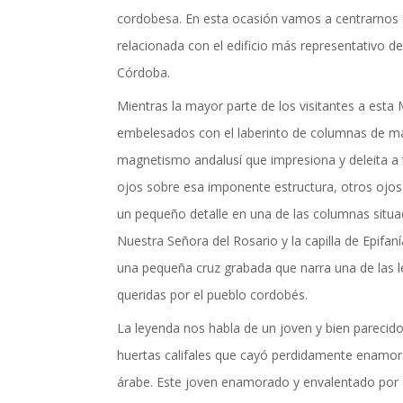
actualidad de Cordoba en nuestro espacio de in
cordobesa. En esta ocasión vamos a centrarnos
relacionada con el edificio más representativo de
Córdoba.
Mientras la mayor parte de los visitantes a esta
embelesados con el laberinto de columnas de már
magnetismo andalusí que impresiona y deleita a
ojos sobre esa imponente estructura, otros ojos
un pequeño detalle en una de las columnas situad
Nuestra Señora del Rosario y la capilla de Epifaní
una pequeña cruz grabada que narra una de las
queridas por el pueblo cordobés.
La leyenda nos habla de un joven y bien parecido 
huertas califales que cayó perdidamente enamo
TICIAS Y ACTUALI
árabe. Este joven enamorado y envalentado por 