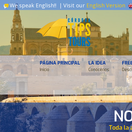
We speak English!! |
Visit our
English Version
PÁGINA PRINCIPAL
LA IDEA
FRE
Inicio
Conócenos
Desc
NO
Toda la 