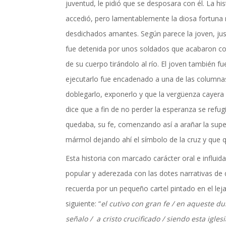
juventud, le pidió que se desposara con él. La his
actualidad de Cordoba en nuestro espacio de in
accedió, pero lamentablemente la diosa fortuna 
desdichados amantes. Según parece la joven, jus
fue detenida por unos soldados que acabaron con
de su cuerpo tirándolo al río. El joven también f
ejecutarlo fue encadenado a una de las columnas
doblegarlo, exponerlo y que la vergüenza cayera 
dice que a fin de no perder la esperanza se refug
quedaba, su fe, comenzando así a arañar la supe
mármol dejando ahí el símbolo de la cruz y que 
Esta historia con marcado carácter oral e influida 
popular y aderezada con las dotes narrativas de 
recuerda por un pequeño cartel pintado en el leja
siguiente: “
el cutivo con gran fe / en aqueste d
señalo / a cristo crucificado / siendo esta igle