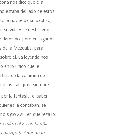
toria nos dice que ella
formación
no estaba del lado de estos
to la noche de su bautizo,
 su vida y se deshicieron
ue detenido, pero en lugar de
 de la Mezquita, para
sobre él. La leyenda nos
ió en lo único que le
rficie de la columna de
quedase ahí para siempre.
por la fantasía, el saber
quienes la contaban, se
no siglo XVIII en que reza lo
uro mármol / con la uña
sia mezquita / donde lo