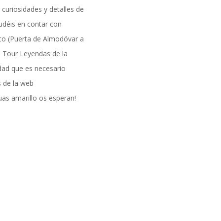
curiosidades y detalles de
déis en contar con
ico (Puerta de Almodóvar a
al Tour Leyendas de la
dad que es necesario
s de la web
uas amarillo os esperan!