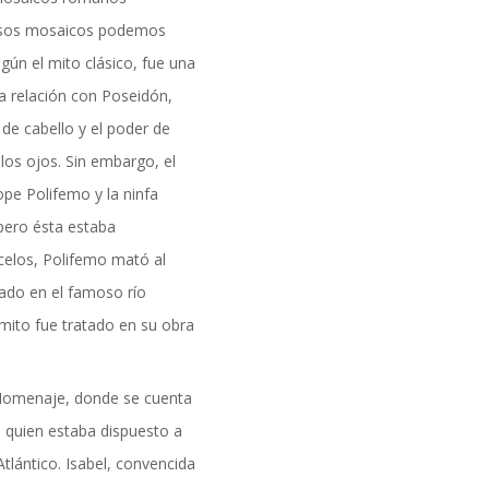
formación
e esos mosaicos podemos
ún el mito clásico, fue una
a relación con Poseidón,
de cabello y el poder de
 los ojos. Sin embargo, el
ope Polifemo y la ninfa
 pero ésta estaba
celos, Polifemo mató al
ado en el famoso río
mito fue tratado en su obra
l Homenaje, donde se cuenta
n, quien estaba dispuesto a
DAD
Atlántico. Isabel, convencida