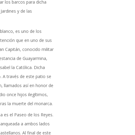
ar los barcos para dicha
formación
Jardines y de las
blanco, es uno de los
atención que en uno de sus
n Capitán, conocido militar
 estancia de Guayarmina,
sabel la Católica. Dicha
. A través de este patio se
, llamados así en honor de
dio once hijos ilegítimos,
tras la muerte del monarca.
da es el Paseo de los Reyes.
flanqueada a ambos lados
stellanos. Al final de este