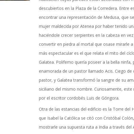
actualidad de Cordoba en nuestro espacio de in
descubiertos en la Plaza de la Corredera. Entr
encontrar una representación de Medusa, que seg
mujer maldecida por Atenea por haber tenido un
haciéndole crecer serpientes en la cabeza en vez 
convertir en piedra al mortal que osase mirarle a
más espectacular es el que relata el mito del cícl
Galatea. Polifemo quería poseer a la bella ninfa,
enamorada de un pastor llamado Acis. Ciego de 
pastor, y Galatea transformó la sangre de su am
siciliano del mismo nombre. Curiosamente, este 
por el escritor cordobés Luis de Góngora.
Otra de las estancias del edificio es la Torre de
que Isabel la Católica se citó con Cristóbal Coló
TICIAS Y ACTUALI
mostrarle una supuesta ruta a India a través del 