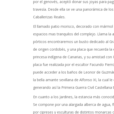
por el genovés, aceptó donar sus joyas para pag
actualidad de Cordoba en nuestro espacio de in
travesía. Desde ella se ve una panorámica de los 
Caballerizas Reales.
El llamado patio morisco, decorado con mármol 
espacios mas tranquilos del complejo. Llama la 
pórticos encontraremos un busto dedicado al Gra
de origen cordobés, y una placa que recuerda la
princesa indígena de Canarias, y su amistad con I
placa fue realizada por el escultor Facundo Fierro
puede acceder a los baños de Leonor de Guzmán
la bella amante sevillana de Alfonso XI, la cual le 
generando así la Primera Guerra Civil Castellana 
En cuanto a los Jardines, la estancia más conoci
Se compone por una alargada alberca de agua, 
por cipreses y esculturas de distintos monarcas ca