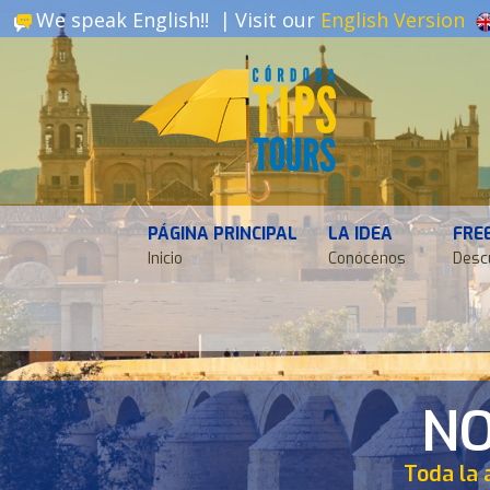
We speak English!! |
Visit our
English Version
PÁGINA PRINCIPAL
LA IDEA
FRE
Inicio
Conócenos
Desc
NO
Toda la 