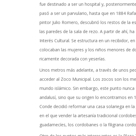
fue destinado a ser un hospital y, posteriormente, 
actualidad de Cordoba en nuestro espacio de in
pasó a ser un parvulario, hasta que en 1884 Raf
pintor Julio Romero, descubrió los restos de la e
las paredes de la sala de rezo. A partir de ahí, 
Interés Cultural. Se estructura en un recibidor, e
colocaban las mujeres y los niños menores de do
ricamente decorada con yeserías.
Unos metros más adelante, a través de unos pe
acceder al Zoco Municipal. Los zocos son los me
mundo islámico. Sin embargo, este punto nunca
andalusí, sino que su origen lo encontramos en 1
Conde decidió reformar una casa solariega en l
en el que vender la artesanía tradicional cordob
guadamecíes, los cordobanes o la filigrana cord
Otro de los puntos más interesantes es la Plaz