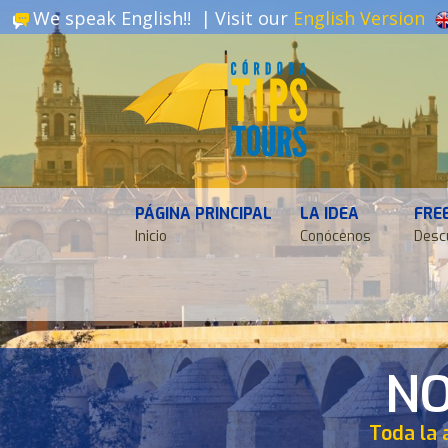
We speak English!! |
Visit our
English Version
PÁGINA PRINCIPAL
LA IDEA
FRE
Inicio
Conócenos
Desc
NO
Toda la 