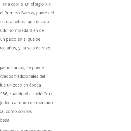
una capilla. En el siglo XIX
formación
ael Romero Barros, padre del
scritura hebrea que decora
ha sido nombrada Bien de
n un palco en el que se
ce años, y la sala de rezo,
queños arcos, se puede
rcados tradicionales del
 fue un zoco en época
956, cuando el alcalde Cruz
a Judería a modo de mercado
esa, como son los
obesa.
a Tiberiades, donde podemos