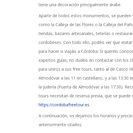
tiene una decoración principalmente árabe.
Aparte de todos estos monumentos, se pueden visi
como la Calleja de las Flores o la Calleja del Pa
tiendas, bazares artesanales, teterías o restaura
cordobeses. Con todo ello, podéis ver que visitar
para hacer si viajáis a Córdoba. Si queréis conoc
expertos guías, no dudéis en contactar con los c
para uniros a sus free tours, tanto al de Casco H
Almodóvar a las 11 en castellano, y a las 13:30 e
la Judería (Puerta de Almodóvar a las 17:30). Re
tours necesitan de reserva previa, que se puede r
https://cordobafreetour.es
.
A continuación, os dejamos los horarios y prec
anteriormente citados: