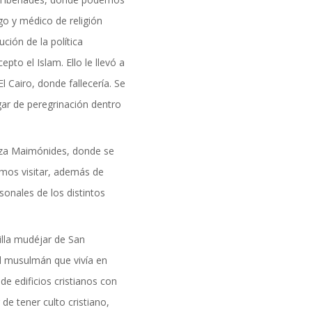
go y médico de religión
ción de la política
pto el Islam. Ello le llevó a
El Cairo, donde fallecería. Se
gar de peregrinación dentro
aza Maimónides, donde se
mos visitar, además de
sonales de los distintos
lla mudéjar de San
al musulmán que vivía en
 de edificios cristianos con
de tener culto cristiano,