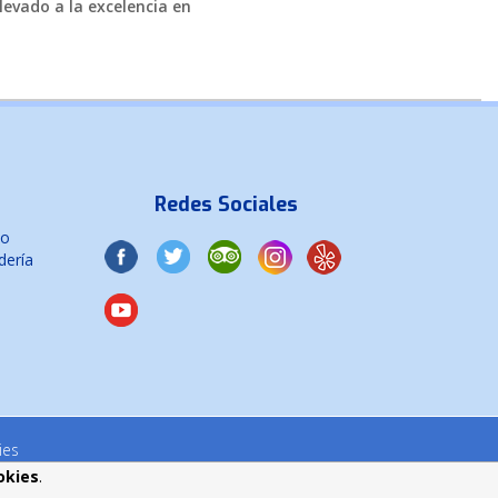
levado a la excelencia en
Redes Sociales
co
dería
ies
okies
.