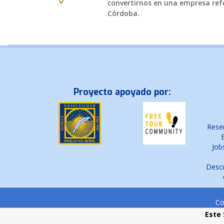
convertirnos en una empresa refe
Córdoba.
Proyecto apoyado por:
Reser
Job
Descu
Co
Este 