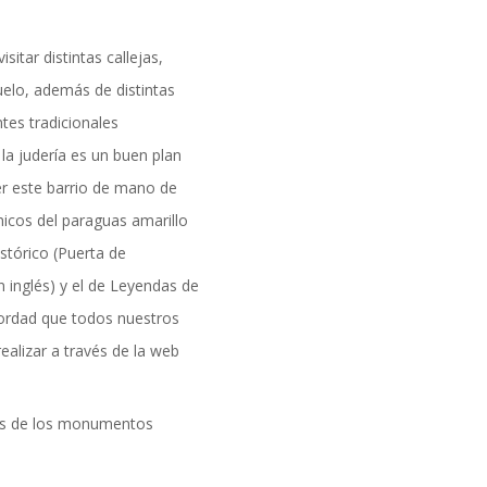
tar distintas callejas,
ñuelo, además de distintas
ntes tradicionales
 la judería es un buen plan
er este barrio de mano de
hicos del paraguas amarillo
istórico (Puerta de
n inglés) y el de Leyendas de
cordad que todos nuestros
ealizar a través de la web
ios de los monumentos