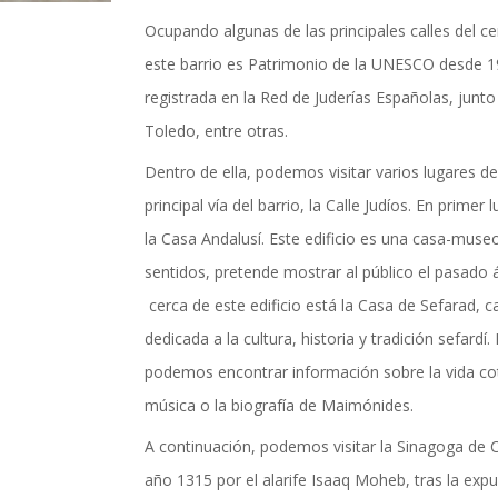
actualidad de Cordoba en nuestro espacio de in
Ocupando algunas de las principales calles del cen
este barrio es Patrimonio de la UNESCO desde 
registrada en la Red de Juderías Españolas, junto 
Toledo, entre otras.
Dentro de ella, podemos visitar varios lugares de 
principal vía del barrio, la Calle Judíos. En prim
la Casa Andalusí. Este edificio es una casa-museo
sentidos, pretende mostrar al público el pasado 
cerca de este edificio está la Casa de Sefarad, c
dedicada a la cultura, historia y tradición sefardí.
podemos encontrar información sobre la vida coti
música o la biografía de Maimónides.
A continuación, podemos visitar la Sinagoga de 
TICIAS Y ACTUALI
año 1315 por el alarife Isaaq Moheb, tras la expu