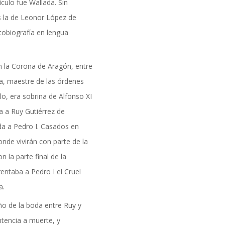
formación
ulo fue Wallada. Sin
 la de Leonor López de
tobiografía en lengua
 la Corona de Aragón, entre
a, maestre de las órdenes
lo, era sobrina de Alfonso XI
da a Ruy Gutiérrez de
ada a Pedro I. Casados en
nde vivirán con parte de la
n la parte final de la
rentaba a Pedro I el Cruel
a.
DAD
ño de la boda entre Ruy y
tencia a muerte, y