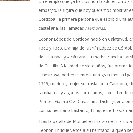
actualidad de Cordoba en nuestro espacio de in
Un ejemplo que ya hemos nombrado en otro artíc
embargo, la figura que hoy queremos mostrar es
Córdoba, la primera persona que escribió una au
castellana, las llamadas
Memorias
.
Leonor López de Córdoba nació en Calatayud, en
1362 y 1363. Era hija de Martín López de Córdob
de Calatrava y Alcántara. Su madre, Sancha Carril
de Castilla. A la edad de siete años, fue prometi
Hinestrosa, perteneciente a una gran familia lig
1369, marido y mujer se trasladan a Carmona, do
familia real y algunos cortesanos, coincidiendo co
Primera Guerra Civil Castellana. Dicha guerra enf
con su hermano bastardo, Enrique de Trastámar
TICIAS Y ACTUALI
Tras la batalla de Montiel en marzo del mismo a
Leonor, Enrique vence a su hermano, a quien sen