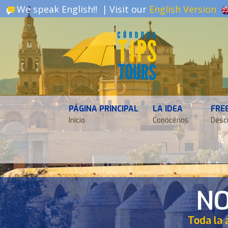
We speak English!! |
Visit our
English Version
PÁGINA PRINCIPAL
LA IDEA
FRE
Inicio
Conócenos
Desc
NO
Toda la 