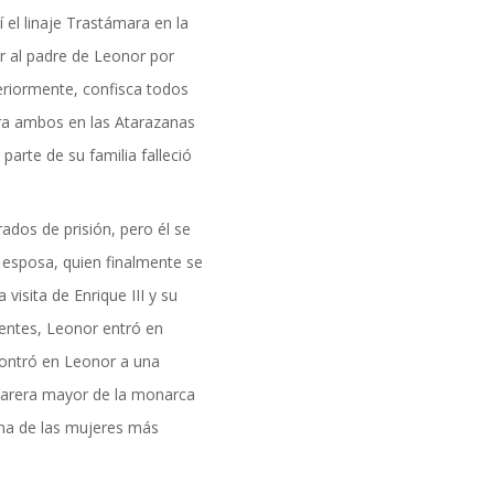
formación
 el linaje Trastámara en la
ar al padre de Leonor por
eriormente, confisca todos
erra ambos en las Atarazanas
parte de su familia falleció
ados de prisión, pero él se
u esposa, quien finalmente se
visita de Enrique III y su
ientes, Leonor entró en
contró en Leonor a una
amarera mayor de la monarca
una de las mujeres más