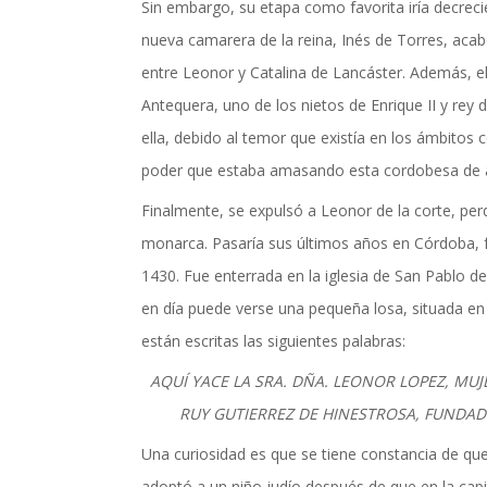
Sin embargo, su etapa como favorita iría decre
nueva camarera de la reina, Inés de Torres, acab
entre Leonor y Catalina de Lancáster. Además, e
Antequera, uno de los nietos de Enrique II y rey 
ella, debido al temor que existía en los ámbitos 
poder que estaba amasando esta cordobesa de 
Finalmente, se expulsó a Leonor de la corte, perd
monarca. Pasaría sus últimos años en Córdoba, f
1430. Fue enterrada en la iglesia de San Pablo de
en día puede verse una pequeña losa, situada en 
están escritas las siguientes palabras:
AQUÍ YACE LA SRA. DÑA. LEONOR LOPEZ, MU
RUY GUTIERREZ DE HINESTROSA, FUNDADO
Una curiosidad es que se tiene constancia de qu
adoptó a un niño judío después de que en la capi