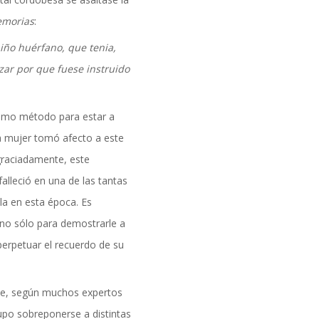
morias
:
iño huérfano, que tenia,
izar por que fuese instruido
omo método para estar a
a mujer tomó afecto a este
graciadamente, este
alleció en una de las tantas
la en esta época. Es
no sólo para demostrarle a
perpetuar el recuerdo de su
e, según muchos expertos
upo sobreponerse a distintas