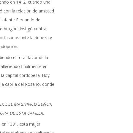
ciendo en 1412, cuando una
ó con la relación de amistad
l infante Fernando de
de Aragón, instigó contra
cortesanos ante la riqueza y
adopción.
iendo el total favor de la
alleciendo finalmente en
 la capital cordobesa. Hoy
la capilla del Rosario, donde
JER DEL MAGNIFICO SEÑOR
RA DE ESTA CAPILLA.
e en 1391, esta mujer
tal cordobesa se asaltase la