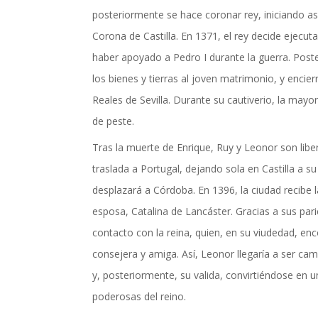
actualidad de Cordoba en nuestro espacio de in
posteriormente se hace coronar rey, iniciando así
Corona de Castilla. En 1371, el rey decide ejecut
haber apoyado a Pedro I durante la guerra. Post
los bienes y tierras al joven matrimonio, y enci
Reales de Sevilla. Durante su cautiverio, la mayor 
de peste.
Tras la muerte de Enrique, Ruy y Leonor son liber
traslada a Portugal, dejando sola en Castilla a s
desplazará a Córdoba. En 1396, la ciudad recibe la 
esposa, Catalina de Lancáster. Gracias a sus par
contacto con la reina, quien, en su viudedad, en
consejera y amiga. Así, Leonor llegaría a ser c
y, posteriormente, su valida, convirtiéndose en 
poderosas del reino.