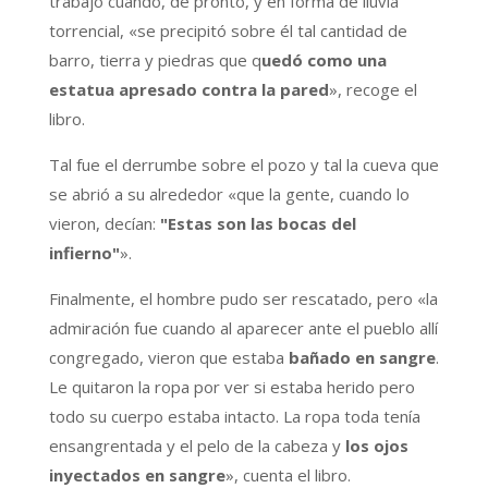
trabajo cuando, de pronto, y en forma de lluvia
torrencial, «se precipitó sobre él tal cantidad de
barro, tierra y piedras que q
uedó como una
estatua apresado contra la pared
», recoge el
libro.
Tal fue el derrumbe sobre el pozo y tal la cueva que
se abrió a su alrededor «que la gente, cuando lo
vieron, decían:
"Estas son las bocas del
infierno"
».
Finalmente, el hombre pudo ser rescatado, pero «la
admiración fue cuando al aparecer ante el pueblo allí
congregado, vieron que estaba
bañado en sangre
.
Le quitaron la ropa por ver si estaba herido pero
todo su cuerpo estaba intacto. La ropa toda tenía
ensangrentada y el pelo de la cabeza y
los ojos
inyectados en sangre
», cuenta el libro.