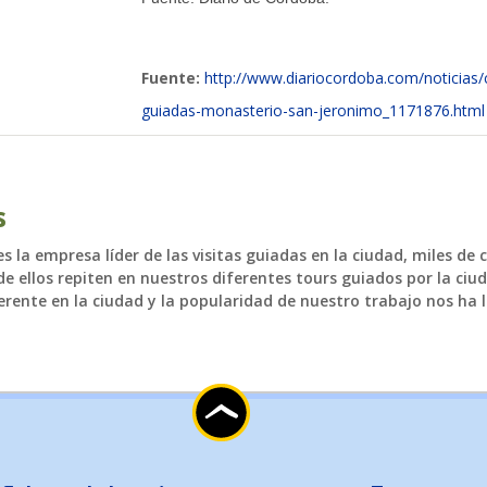
actualidad de Cordoba en nuestro espacio de in
Fuente:
http://www.diariocordoba.com/noticias/c
guiadas-monasterio-san-jeronimo_1171876.html
s
 la empresa líder de las visitas guiadas en la ciudad, miles de 
e ellos repiten en nuestros diferentes tours guiados por la ciud
rente en la ciudad y la popularidad de nuestro trabajo nos ha l
TICIAS Y ACTUALI