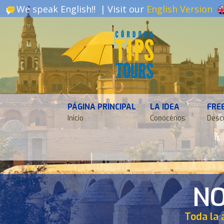
We speak English!! |
Visit our
English Version
PÁGINA PRINCIPAL
LA IDEA
FRE
Inicio
Conócenos
Desc
NO
Toda la 