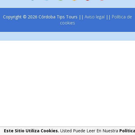
Copyright © 2026 Córdoba Tips Tours ||
Aviso legal
||
Política de
cookies
Este Sitio Utiliza Cookies.
Usted Puede Leer En Nuestra
Polític