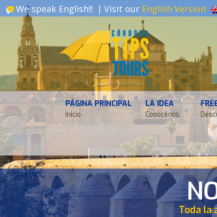
We speak English!! |
Visit our
English Version
PÁGINA PRINCIPAL
LA IDEA
FRE
Inicio
Conócenos
Desc
NO
Toda la 